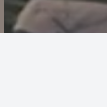
Polo Turistico
Internazionale
Piancavallo 1265 è un polo turistico sportivo
internazionale, che offre diversi servizi per
adulti, ragazzi e bambini: